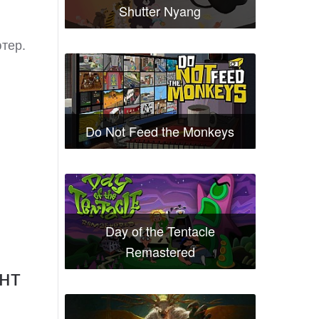
Shutter Nyang
ютер.
Do Not Feed the Monkeys
Day of the Tentacle
Remastered
ент