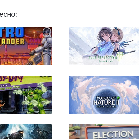
есно:
tro Commander
BLUE REFLECTION:
Second Light + все DLC