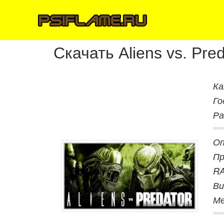
Скачать Aliens vs. Pred
Ка
Го
Ра
Оп
Пр
R
Ви
Ме