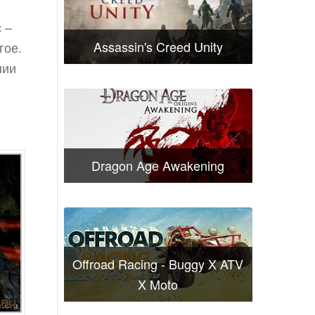
 –
Assassin's Creed Unity
гое.
нии
Dragon Age Awakening
Offroad Racing - Buggy X ATV
X Moto