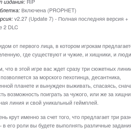
RiP
п издания:
Включена (PROPHET)
блетка:
v2.27 (Update 7) - Полная последняя версия +
рсия:
е 2 DLC
видом от первого лица, в котором игрокам предлагает
еленную, где существуют и чужие, и хищники, и лю
, что в этой игре вас ждет сразу три сюжетных линии
 позволяется за морского пехотинца, десантника,
енной планете и вынужден выживать, спасаясь, снач
сть возможность поиграть за чужого, или же за хищни
ная линия и свой уникальный геймплей.
чень крут именно за счет того, что предлагает три раз
– в его роли вы будете выполнять различные задани