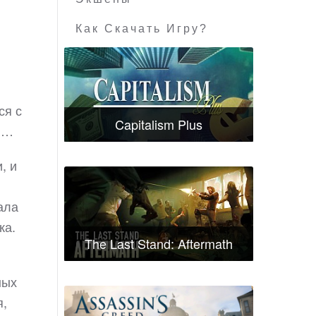
Как Скачать Игру?
ся с
Capitalism Plus
ди…
, и
ала
ка.
The Last Stand: Aftermath
ных
я,