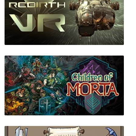
Totally Spies: Супервечеринка
X Rebirth VR Edition