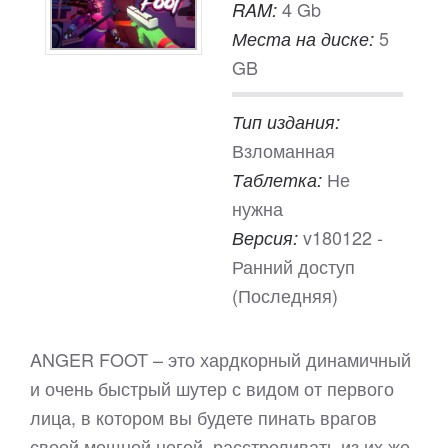
4 Gb
RAM:
5
Места на диске:
GB
Тип издания:
Взломанная
Не
Таблетка:
нужна
v180122 -
Версия:
Ранний доступ
(Последняя)
ANGER FOOT – это хардкорный динамичный
и очень быстрый шутер с видом от первого
лица, в котором вы будете пинать врагов
своей мощной ногой, расстреливать из их же