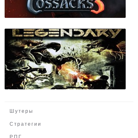
PixelJunk Shooter
Cossacks 3 (Казаки 3)
Шутеры
Стратегии
РПГ