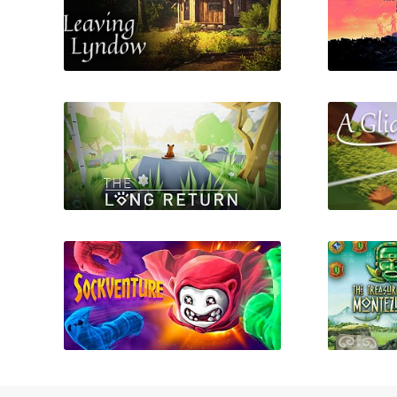
Leaving Lyndow
Surviv
The Long Return
A G