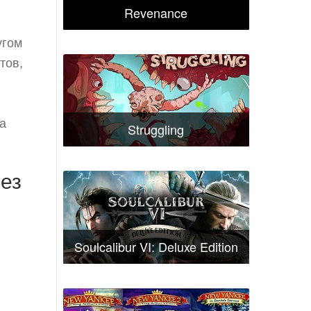
Revenance
угом
тов,
а
Struggling
рез
Soulcalibur VI: Deluxe Edition