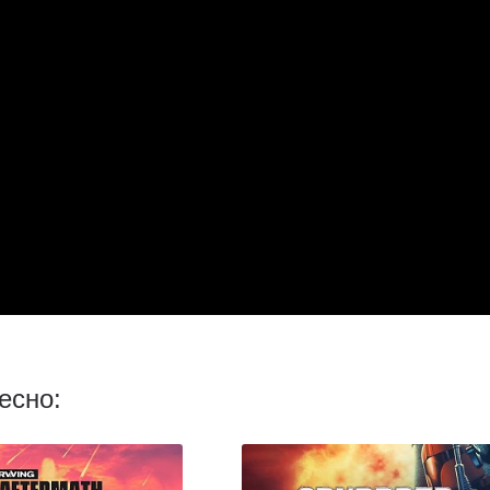
есно: