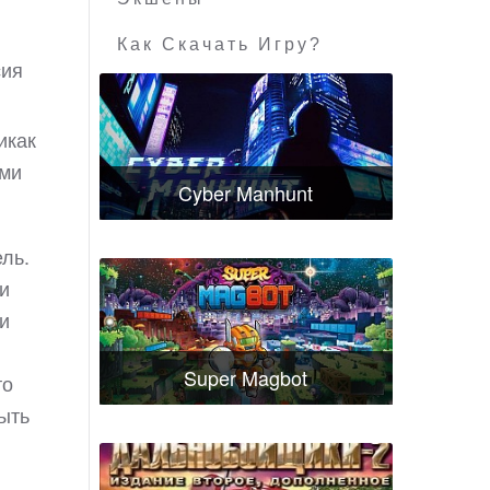
Как Скачать Игру?
сия
икак
ыми
Cyber Manhunt
ль.
и
и
Super Magbot
то
ыть