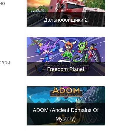
но
Дальнобойщики 2
свои
Freedom Planet
ADOM (Ancient Domains Of
Mystery)