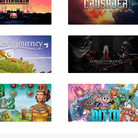
ing the Aftermath
Crusader: No Regret
lider’s Journey
Forged of Blood