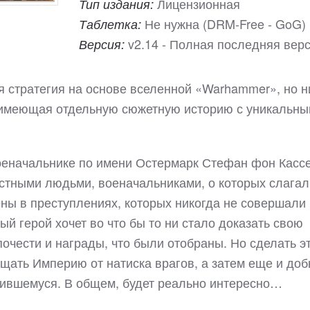
Лицензионная
Тип издания:
Не нужна (DRM-Free - GoG)
Таблетка:
v2.14 - Полная последняя вер
Версия:
я стратегия на основе вселенной «Warhammer», но н
 имеющая отдельную сюжетную историю с уникальн
оеначальнике по имени Остермарк Стефан фон Кассе
естными людьми, военачальниками, о которых слагал
ны в преступлениях, которых никогда не совершали 
й герой хочет во что бы то ни стало доказать свою
почести и награды, что были отобраны. Но сделать э
щать Империю от натиска врагов, а затем еще и доб
учившемуся. В общем, будет реально интересно…