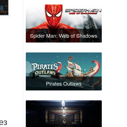
Spider Man: Web of Shadows
Pirates Outlaws
ез