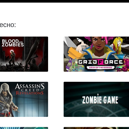
есно:
od And Zombies
Grid Force - Mask Of The
Goddess