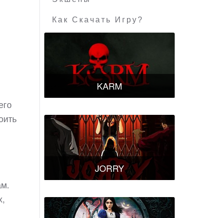
Как Скачать Игру?
KARM
его
оить
JORRY
ам.
х,