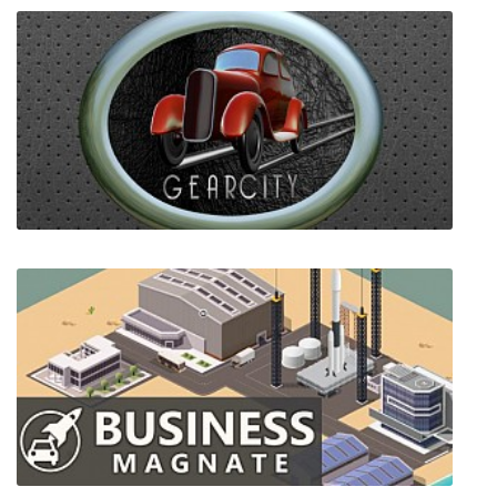
Warfork
GearCity