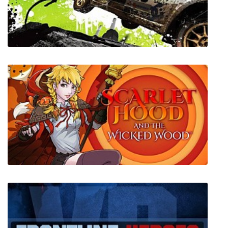
Нэнси Дрю: Расколотый медальон
Colin McRae DiRT 2