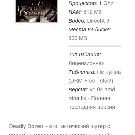
1 Ghz
Процессор:
512 Мб
RAM:
DirectX 9
Видео:
Места на диске:
800 MB
Тип издания:
Лицензионная
Не нужна
Таблетка:
(DRM-Free - GoG)
v1.04 amd
Версия:
rdna fix - Полная
последняя версия
Deadly Dozen – это тактический шутер с
видом от третьего лица и перспективой