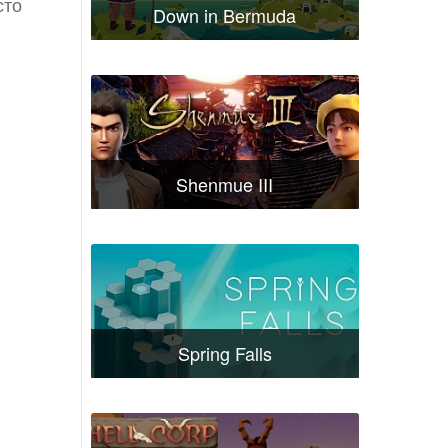
сто
Down in Bermuda
Shenmue III
Spring Falls