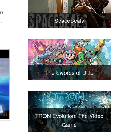
го
SpaceSeals
.
The Swords of Ditto
TRON Evolution: The Video
Game