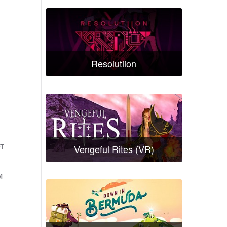
Resolutiion
т
Vengeful Rites (VR)
м