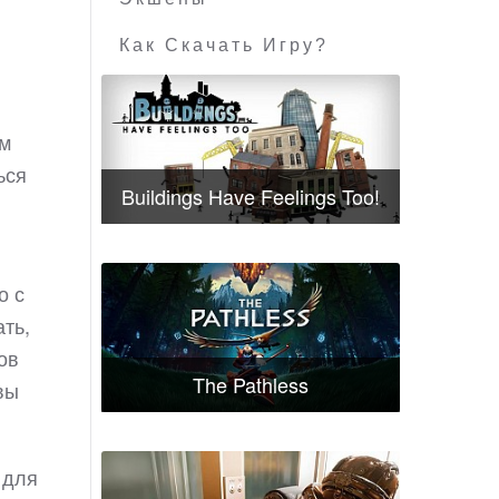
Как Скачать Игру?
ам
ься
Buildings Have Feelings Too!
о с
ать,
ов
The Pathless
вы
 для