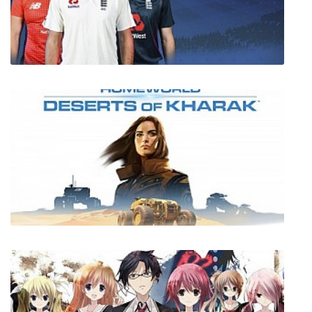
Златогорье
Cricket 19