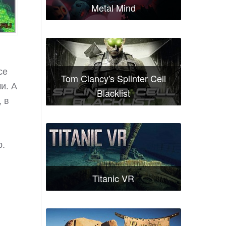
Metal Mind
се
Tom Clancy's Splinter Cell
и. А
Blacklist
 в
р.
Titanic VR