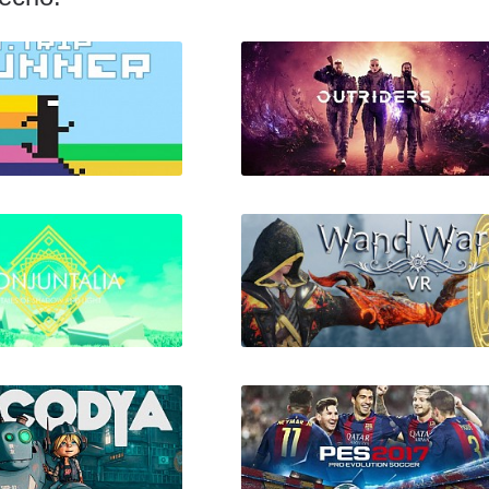
it.Trip Runner
Outriders