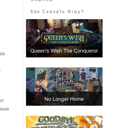
Как Скачать Игру?
Queen's Wish The Conqueror
шь
я
No Longer Home
ит
мные