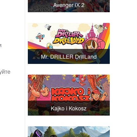
Avenger iX 2
и
Mr. DRILLER DrillLand
уйте
Kajko i Kokosz