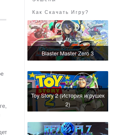
Как Скачать Игру?
Blaster Master Zero 3
ое
Toy Story 2 (История игрушек
2)
ге,
с
дет