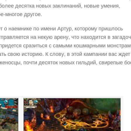
более десятка новых заклинаний, новые умения,
е-многое другое.
т о наемнике по имени Артур, которому пришлось
тправляется на некую арену, что находится в загадо
 придется сразиться с самыми кошмарными монстрам
ть свою историю. К слову, в этой кампании вас ждет
женосцы, почти десяток новых гильдий, свирепые бо