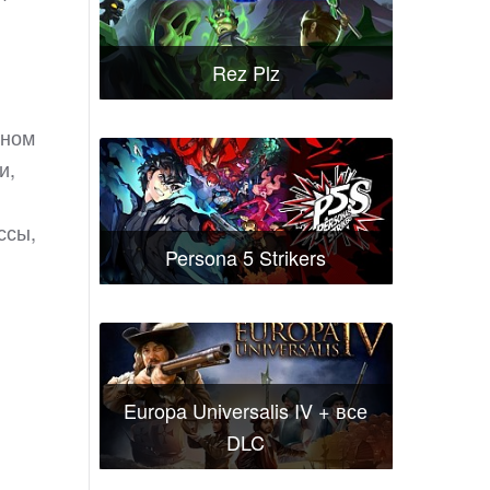
Rez Plz
чном
и,
ссы,
Persona 5 Strikers
Europa Universalis IV + все
DLC