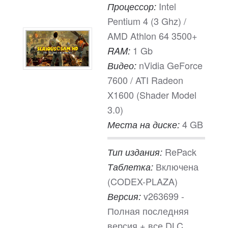
Intel
Процессор:
Pentium 4 (3 Ghz) /
AMD Athlon 64 3500+
1 Gb
RAM:
nVidia GeForce
Видео:
7600 / ATI Radeon
X1600 (Shader Model
3.0)
4 GB
Места на диске:
RePack
Тип издания:
Включена
Таблетка:
(CODEX-PLAZA)
v263699 -
Версия:
Полная последняя
версия + все DLC