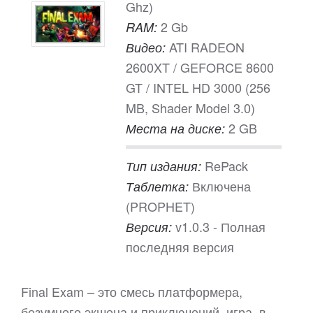
Ghz)
2 Gb
RAM:
ATI RADEON
Видео:
2600XT / GEFORCE 8600
GT / INTEL HD 3000 (256
MB, Shader Model 3.0)
2 GB
Места на диске:
RePack
Тип издания:
Включена
Таблетка:
(PROPHET)
v1.0.3 - Полная
Версия:
последняя версия
Final Exam – это смесь платформера,
безумного экшена и приключений, игра, в