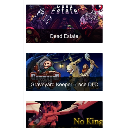
Dead Estate
Graveyard Keeper + все DLC