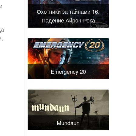
и
Охотники за тайнами 16:
Падение Айрон-Рока
да
и,
Emergency 20
Mundaun