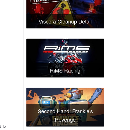
Viscera Cleanup Detail
RiMS Racing
Second Hand: Frankie's
а
Revenge
ать