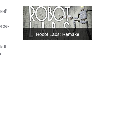
окий
гое-
Robot Labs: Remake
ь в
не