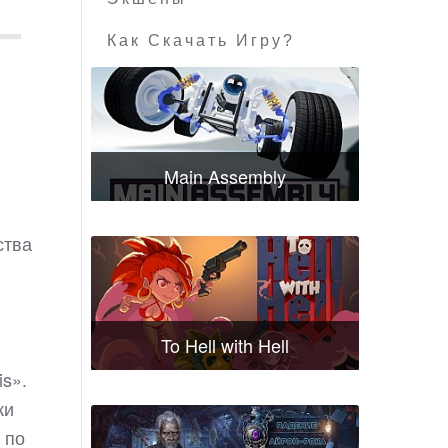
Как Скачать Игру?
Main Assembly
ства
To Hell with Hell
s».
ки
 по