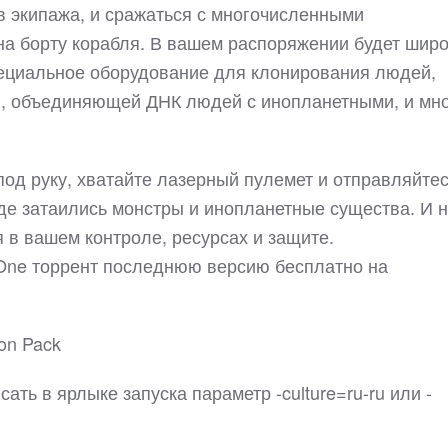
в экипажа, и сражаться с многочисленными
на борту корабля. В вашем распоряжении будет шир
пециальное оборудование для клонирования людей,
и, объединяющей ДНК людей с инопланетными, и мно
под руку, хватайте лазерный пулемет и отправляйтес
де затаились монстры и инопланетные существа. И 
я в вашем контроле, ресурсах и защите.
a One торрент последнюю версию бесплатно на
on Pack
ть в ярлыке запуска параметр -culture=ru-ru или -