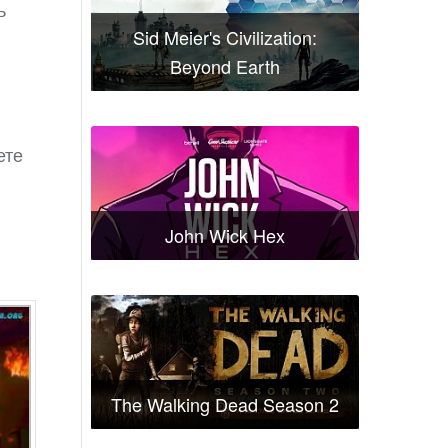
ь
Sid Meier's Civilization:
Beyond Earth
ете
John Wick Hex
The Walking Dead Season 2