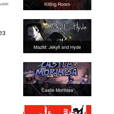
рыми
Killing Room
ез
MazM: Jekyll and Hyde
Castle Morihisa