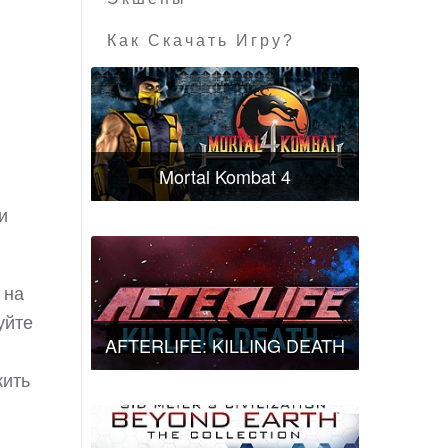
Как Скачать Игру?
Mortal Kombat 4
и
 на
уйте
AFTERLIFE: KILLING DEATH
жить