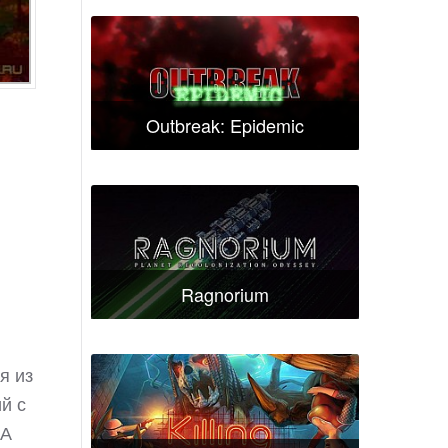
Outbreak: Epidemic
Ragnorium
я из
й с
 А