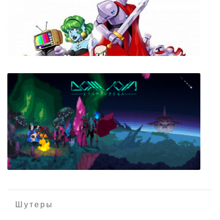
OpenXcom: X-COM: Enemy Unknown (X-
COM: UFO Defense) + Terror from the Deep
Toasty
Шутеры