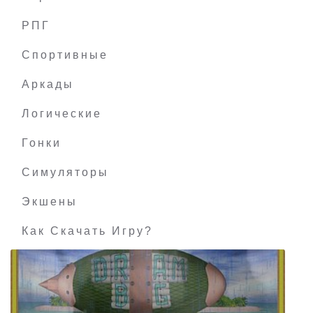
РПГ
Jon Shafer's At the Gates
Спортивные
Аркады
Логические
Гонки
Симуляторы
Экшены
Как Скачать Игру?