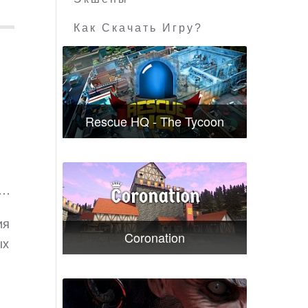
Как Скачать Игру?
Rescue HQ - The Tycoon
о…
ия
Coronation
ых