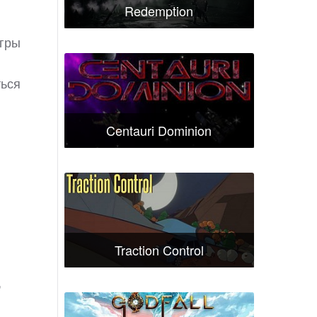
Redemption
игры
и
ться
Centauri Dominion
Traction Control
,