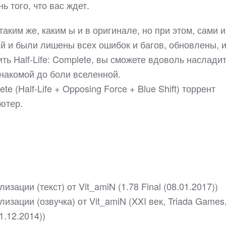
ь того, что вас ждет.
таким же, каким ы и в оригинале, но при этом, сами 
й и были лишены всех ошибок и багов, обновлены, 
ть Half-Life: Complete, вы сможете вдоволь наслади
накомой до боли вселенной.
te (Half-Life + Opposing Force + Blue Shift) торрент
ютер.
зации (текст) от Vit_amiN (1.78 Final (08.01.2017))
изации (озвучка) от Vit_amiN (XXI век, Triada Games
31.12.2014))