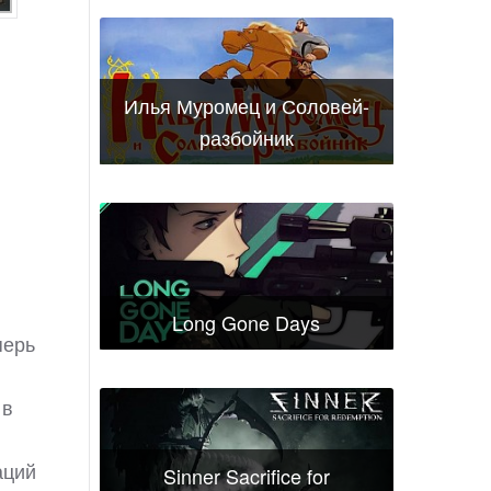
Илья Муромец и Соловей-
разбойник
Long Gone Days
перь
 в
аций
Sinner Sacrifice for