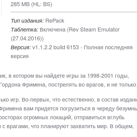
285 MB (HL: BS)
RePack
Тип издания:
Включена (Rev Steam Emulator
Таблетка:
(27.04.2016))
v1.1.2.2 build 6153 - Полная последняя
Версия:
версия
ник, в котором вы найдете игры за 1998-2001 годы,
Гордона Фримена, пострелять во врагов, и не тольк
ко игр. Во-первых, что естественно, в состав издан
а Фримена вам придется погрузиться в череду безумн
росторах огромных локаций, отправиться вглубь
 с врагами, что планируют захватить мир. В общем,