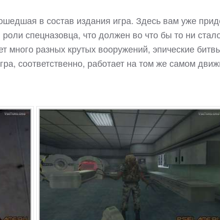
 вошедшая в состав издания игра. Здесь вам уже прид
в роли спецназовца, что должен во что бы то ни стал
ет много разных крутых вооружений, эпические битвы
гра, соответственно, работает на том же самом движ