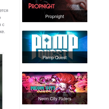
ется
Propnight
о
 с
ке.
Pamp Quest
Neon City Riders