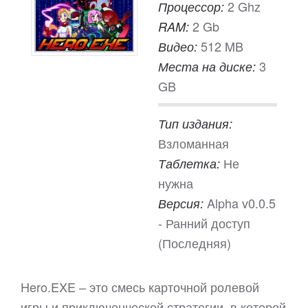
2 Ghz
Процессор:
2 Gb
RAM:
512 MB
Видео:
3
Места на диске:
GB
Тип издания:
Взломанная
Не
Таблетка:
нужна
Alpha v0.0.5
Версия:
- Ранний доступ
(Последняя)
Hero.EXE – это смесь карточной ролевой
игры и приключенческой стратегии, в которой