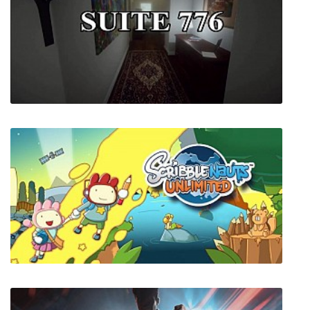
aerofly RC 8
Suite 776