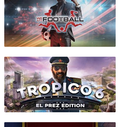
Scribblenauts Unlimited
We Are Football