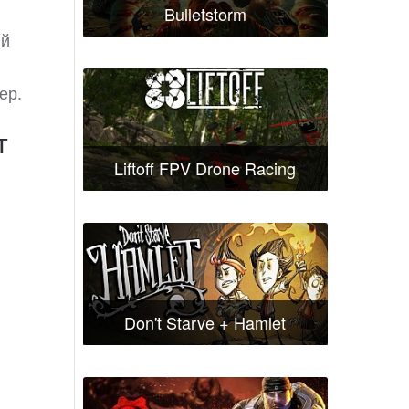
Bulletstorm
ый
ер.
т
Liftoff FPV Drone Racing
Don't Starve + Hamlet