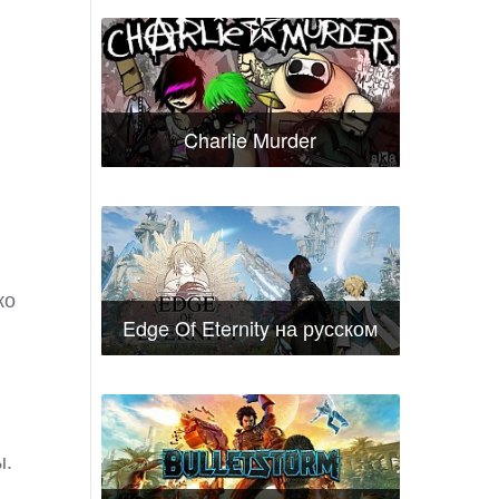
Charlie Murder
ко
Edge Of Eternity на русском
ы.