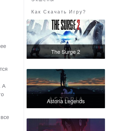
Как Скачать Игру?
лее
The Surge 2
тся
. А
го
Astoria Legends
 все