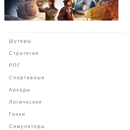
Несказки 9: Шкаф семейства Хартбридж
Шутеры
Стратегии
РПГ
Europa Universalis IV + все DLC
Спортивные
Аркады
Логические
Гонки
Симуляторы