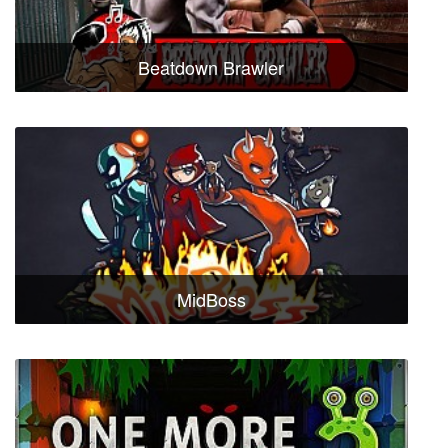
Beatdown Brawler
MidBoss