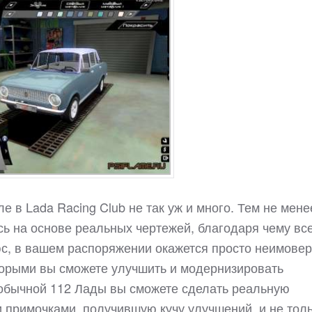
е в Lada Racing Club не так уж и много. Тем не мене
ь на основе реальных чертежей, благодаря чему вс
юс, в вашем распоряжении окажется просто неимове
торыми вы сможете улучшить и модернизировать
з обычной 112 Лады вы сможете сделать реальную
примочками, получившую кучу улучшений, и не толь