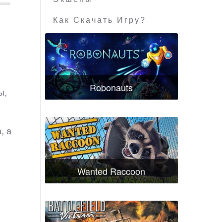
Как Скачать Игру?
Robonauts
ы,
, а
Wanted Raccoon