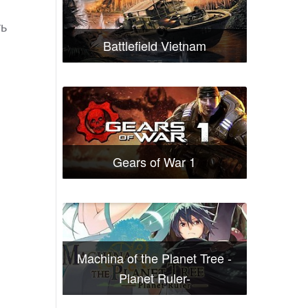
ть
Battlefield Vietnam
Gears of War 1
Machina of the Planet Tree -
Planet Ruler-