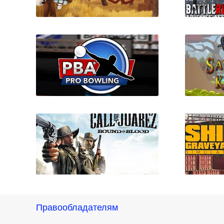
Project Clockwork
Batt
PBA Pro Bowling
Save
Правообладателям