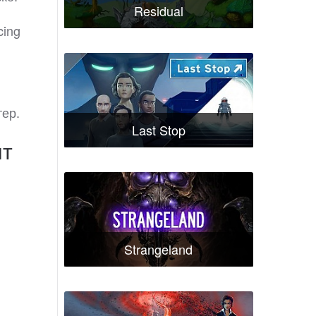
Residual
cing
тер.
Last Stop
нт
Strangeland