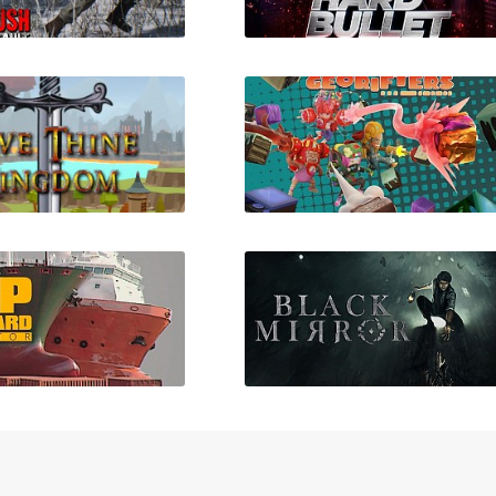
leRush: Ardennes
HARD BULLET (VR)
Assault
 Thine Kingdom
Georifters