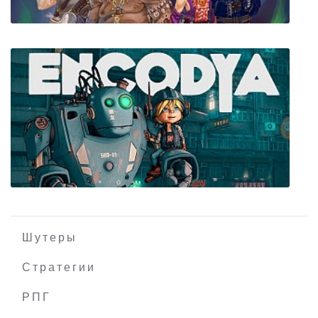
Circadian Dice
Шутеры
Стратегии
РПГ
Encodya v1.09