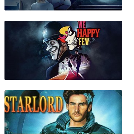
Last Stop
We Happy Few + все DLC