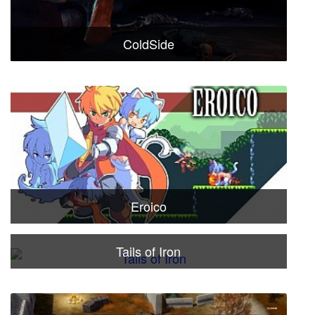
ColdSide
Eroico
Tails of Iron