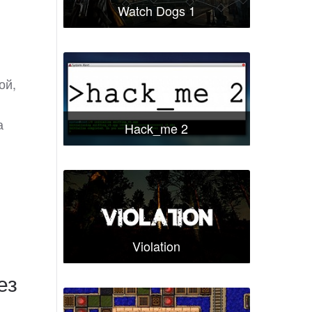
Watch Dogs 1
ой,
а
Hack_me 2
Violation
ез