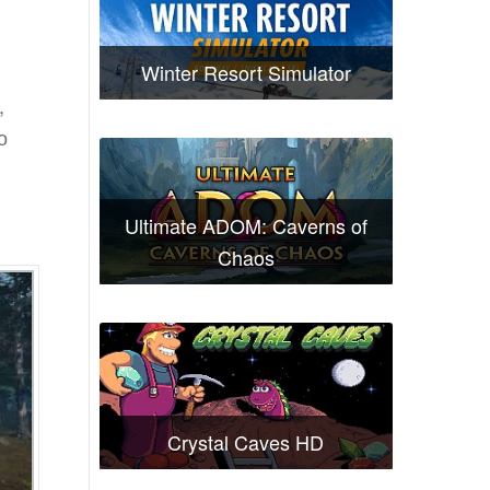
Winter Resort Simulator
,
о
Ultimate ADOM: Caverns of
Chaos
Crystal Caves HD