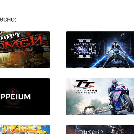
есно:
ombie: Romero Mod
Star Wars The Force
Unleashed 2