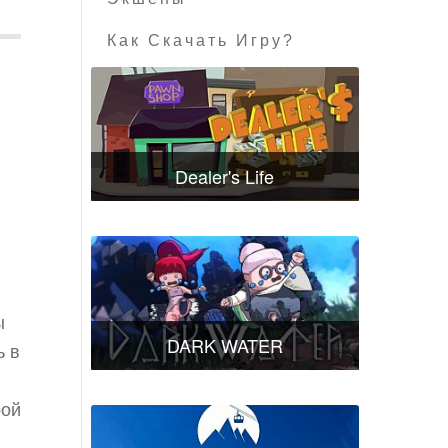
Как Скачать Игру?
Dealer's Life
ы
DARK WATER
ь в
рой