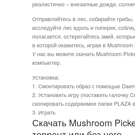
реалистично – внезапные дожди, солнеч
Отправляйтесь в лес, собирайте грибы
исследуйте лес вдоль и поперек, соблю
полагается, остерегайтесь змей, котор
в которой окажитесь, играя в Mushroom P
У нас вы можете скачать Mushroom Pick
компьютер.
Установка:
1. Смонтировать образ с помощью Daem
2. Установить игру (поставить галочку Cop
скопировать содержимое папки PLAZA в 
3. Играть
Скачать Mushroom Picker
торрент или без него