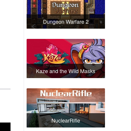
Dungeon Warfare 2
Kaze and the Wild Masks
NuclearRifle