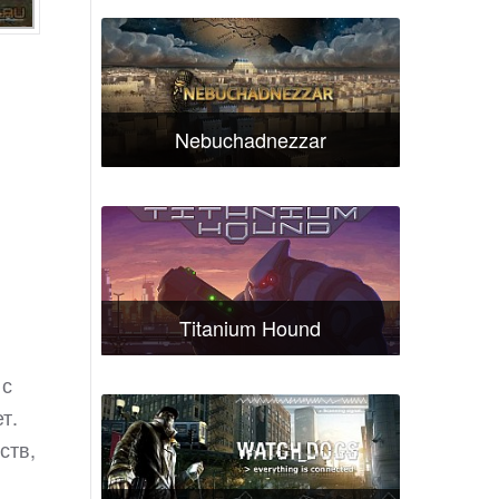
Nebuchadnezzar
Titanium Hound
 с
т.
ств,