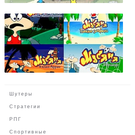
Asterix & Obelix: Slap them All!
Шутеры
Стратегии
РПГ
Масяня: 4 в 1 (Антология)
Спортивные