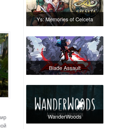
Ys: Memories of Celceta
Blade Assault
WanderWoods
мир
ной