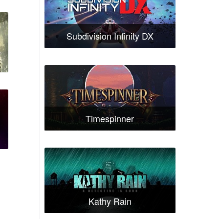
Subdivision Infinity DX
a
Timespinner
Kathy Rain