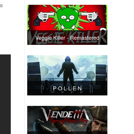
а
Veggie Killer - Remastered
P·O·L·L·E·N