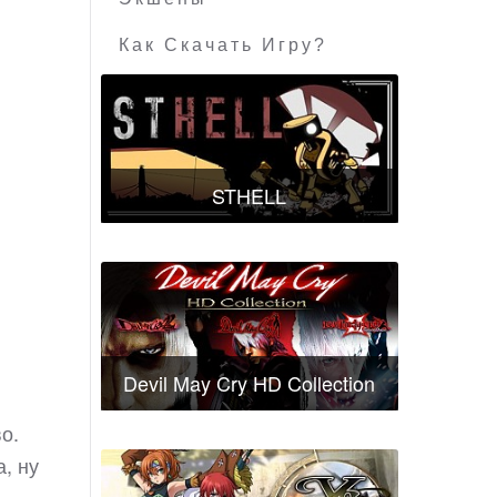
Как Скачать Игру?
STHELL
Devil May Cry HD Collection
о.
, ну