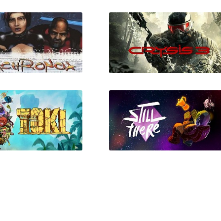
rtal Love: True
Combat Mission Black Se
Treasure
Anachronox
Crysis 3