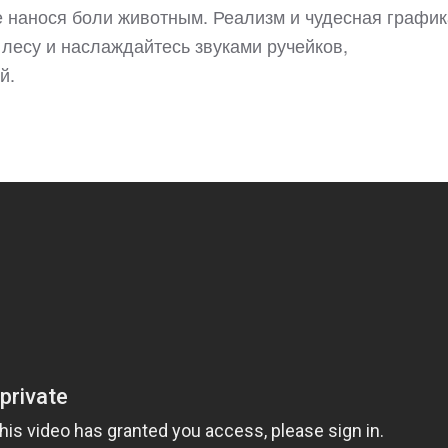
е нанося боли животным. Реализм и чудесная график
 лесу и наслаждайтесь звуками ручейков,
й.