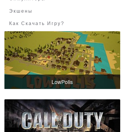
Экшены
Как Скачать Игру?
LowPolis