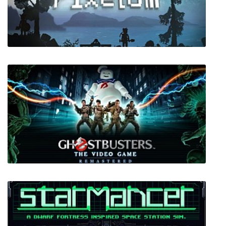
AI＊Shoujo/AI＊
Pixelum