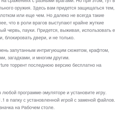
на сражениях с разными врагами. Но при этом, тут в
ьного оружия. Здесь вам придется защищаться тем,
олотком или еще чем. Но далеко не всегда такие
е, что в роли врагов выступают крайне жуткие
ый червь, пауки. Придется, выживая, использовать 
и, блокировать двери, и не только.
 очень запутанным интригующим сюжетом, крафтом,
и, загадками, и многим другим.
rture торрент последнюю версию бесплатно на
в любой программе-эмуляторе и установите игру.
1.1 в папку с установленной игрой с заменой файлов
 значка на Рабочем столе.