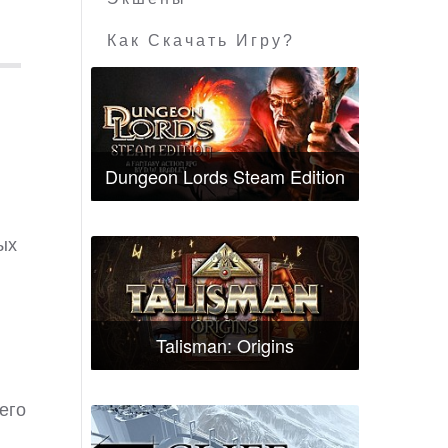
Как Скачать Игру?
Dungeon Lords Steam Edition
ых
Talisman: Origins
его