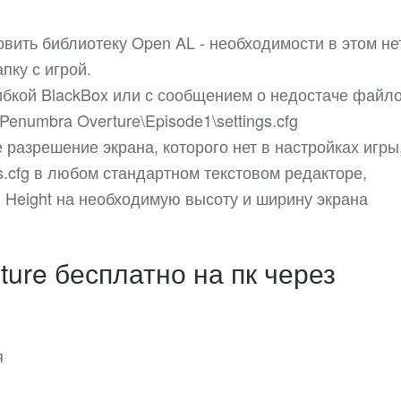
овить библиотеку Open AL - необходимости в этом не
пку с игрой.
шибкой BlackBox или с сообщением о недостаче файло
enumbra Overture\Episode1\settings.cfg
 разрешение экрана, которого нет в настройках игры
.cfg в любом стандартном текстовом редакторе,
 Height на необходимую высоту и ширину экрана
ture бесплатно на пк через
я