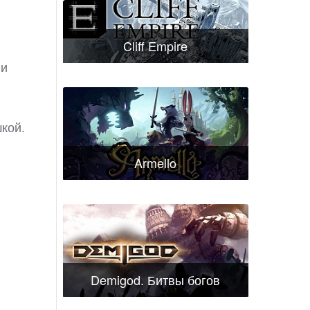
Cliff Empire
 и
кой.
Armello
Demigod. Битвы богов