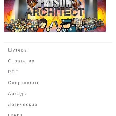
The Long Dark (Эпизод 1-4)
Шутеры
Стратегии
РПГ
Prison Architect + все дополнения
Спортивные
Аркады
Логические
Гонки