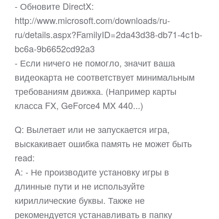
- Обновите DirectX:
http://www.microsoft.com/downloads/ru-
ru/details.aspx?FamilyID=2da43d38-db71-4c1b-
bc6a-9b6652cd92a3
- Если ничего не помогло, значит ваша
видеокарта не соответствует минимальным
требованиям движка. (Например карты
класса FX, GeForce4 MX 440...)
Q: Вылетает или не запускается игра,
выскакивает ошибка память не может быть
read:
A: - Не производите установку игры в
длинные пути и не используйте
кириллические буквы. Также не
рекомендуется устанавливать в папку