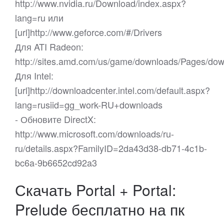
http://www.nvidia.ru/Download/index.aspx?
lang=ru или
[url]http://www.geforce.com/#/Drivers
Для ATI Radeon:
http://sites.amd.com/us/game/downloads/Pages/do
Для Intel:
[url]http://downloadcenter.intel.com/default.aspx?
lang=rusiid=gg_work-RU+downloads
- Обновите DirectX:
http://www.microsoft.com/downloads/ru-
ru/details.aspx?FamilyID=2da43d38-db71-4c1b-
bc6a-9b6652cd92a3
Скачать Portal + Portal:
Prelude бесплатно на пк