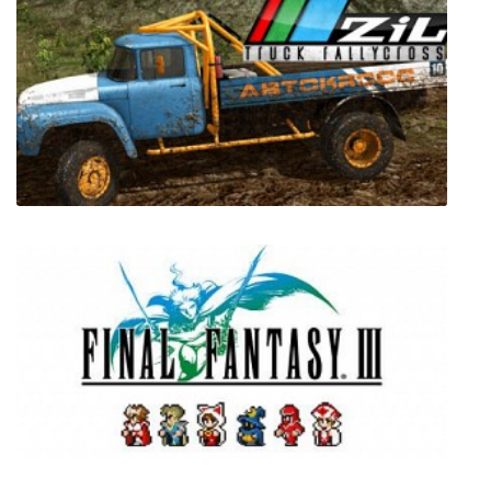
Ларго Винч: Империя под угрозой
ZiL Truck RallyCross