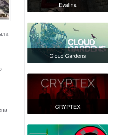
Evalina
была
Cloud Gardens
ю
CRYPTEX
епа