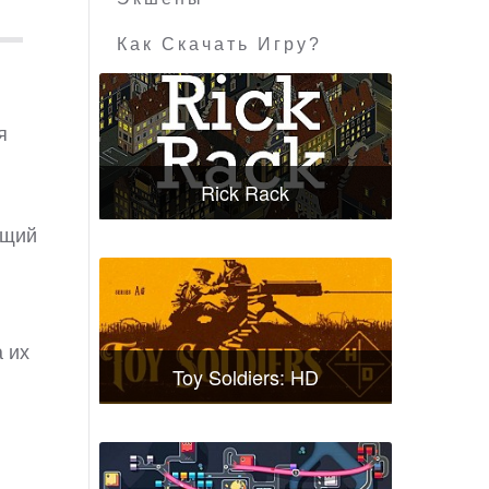
Как Скачать Игру?
я
Rick Rack
ющий
 их
Toy Soldiers: HD