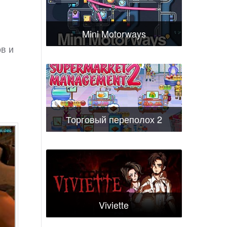
Mini Motorways
в и
Торговый переполох 2
Viviette