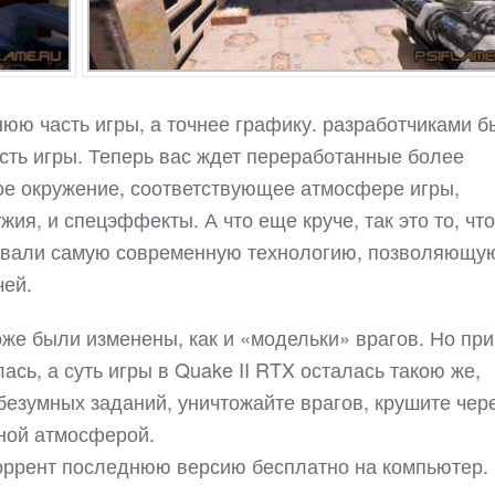
юю часть игры, а точнее графику. разработчиками 
сть игры. Теперь вас ждет переработанные более
кое окружение, соответствующее атмосфере игры,
я, и спецэффекты. А что еще круче, так это то, что
зовали самую современную технологию, позволяющу
чей.
же были изменены, как и «модельки» врагов. Но при
ась, а суть игры в Quake II RTX осталась такою же,
безумных заданий, уничтожайте врагов, крушите чер
ной атмосферой.
торрент последнюю версию бесплатно на компьютер.