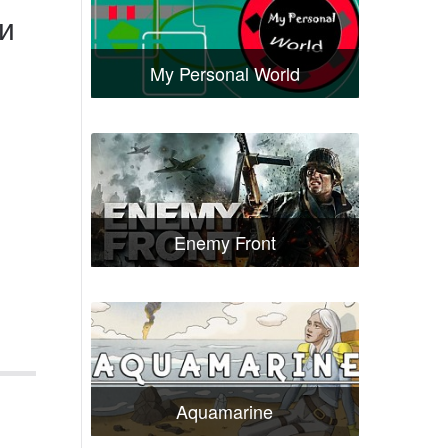
ли
My Personal World
Enemy Front
Aquamarine