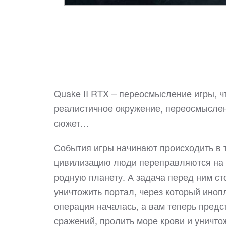
Quake II RTX – переосмысление игры, ч
реалистичное окружение, переосмыслен
сюжет…
События игры начинают происходить в т
цивилизацию люди переправляются на п
родную планету. А задача перед ним ст
уничтожить портал, через который ино
операция началась, а вам теперь предс
сражений, пролить море крови и уничто