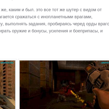
же, каким и был. это все тот же шутер с видом от
агается сражаться с инопланетными врагами,
, выполнять задания, пробираясь черед орды враго
рать оружие и бонусы, усиления и боеприпасы, и