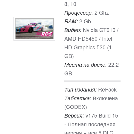
8, 10
2 Ghz
Процессор:
2 Gb
RAM:
Nvidia GT610 /
Видео:
AMD HD5450 / Intel
HD Graphics 530 (1
GB)
22.2
Места на диске:
GB
RePack
Тип издания:
Включена
Таблетка:
(CODEX)
v175 Build 15
Версия:
- Полная последняя
версия + все 5 DLC