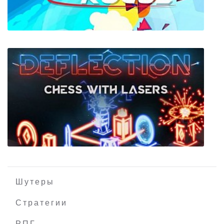
HyperFleet
Sky Rogue
Шутеры
Стратегии
РПГ