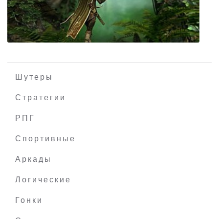
Comanche 4
Шутеры
Стратегии
РПГ
Дальние королевства: Тайная магия
Спортивные
Аркады
Логические
Гонки