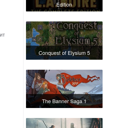
Edition
я
ит
Conquest of Elysium 5
The Banner Saga 1