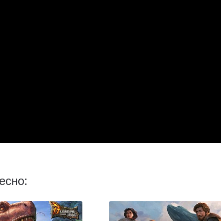
есно: