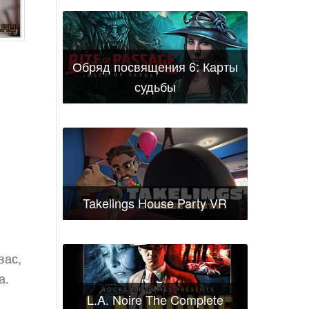
Обряд посвящения 6: Карты
судьбы
Takelings House Party VR
вас,
а.
L.A. Noire The Complete