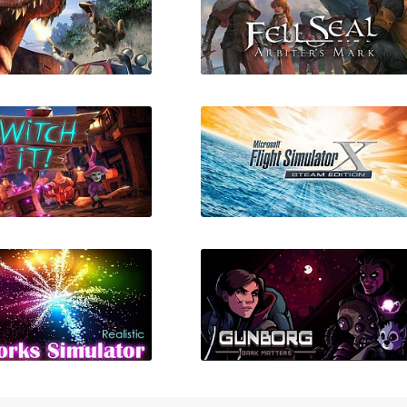
ng Hunt VR Chap.1
Fell Seal Arbiter's Mark
Witch It
Microsoft Flight Simulator
X: Steam Edition