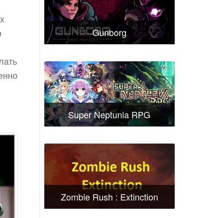
х
Gunborg
о
лать
енно
Super Neptunia RPG
Zombie Rush : Extinction