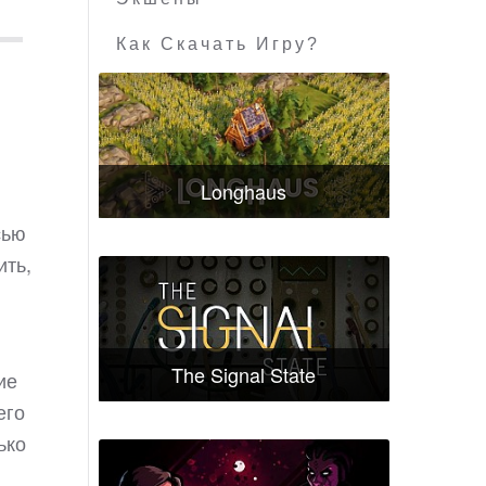
Как Скачать Игру?
Longhaus
сью
ить,
The Signal State
ие
его
ько