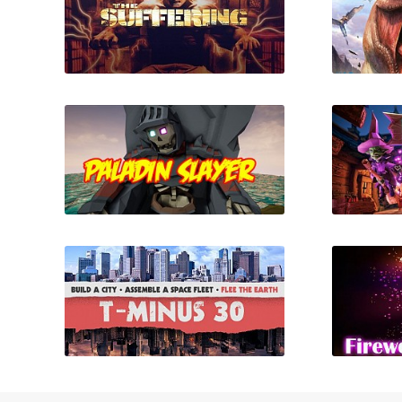
The Suffering: Prison is Hell
Bleedi
Paladin Slayer