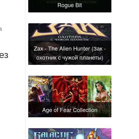
Rogue Bit
а
Zax - The Alien Hunter (Зак -
ез
охотник с чужой планеты)
Age of Fear Collection