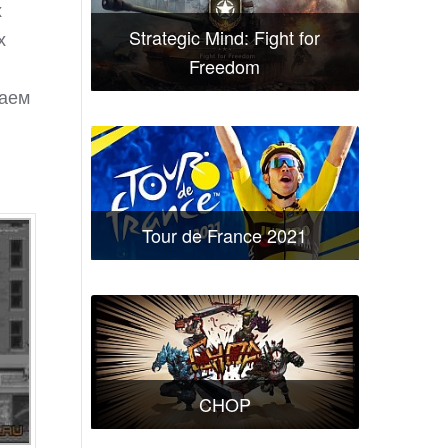
х
Strategic Mind: Fight for
х
Freedom
щаем
Tour de France 2021
CHOP