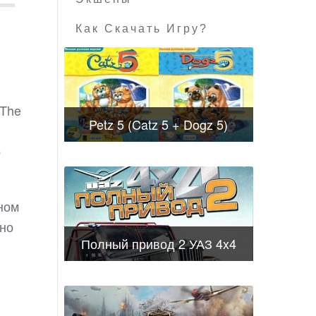
Как Скачать Игру?
 The
Petz 5 (Catz 5 + Dogz 5)
о
ном
жно
Полный привод 2 УАЗ 4x4