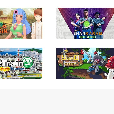
60 Parsecs!
Spirits Abyss
umpkin Days
Shankaram: CODE
REBORN