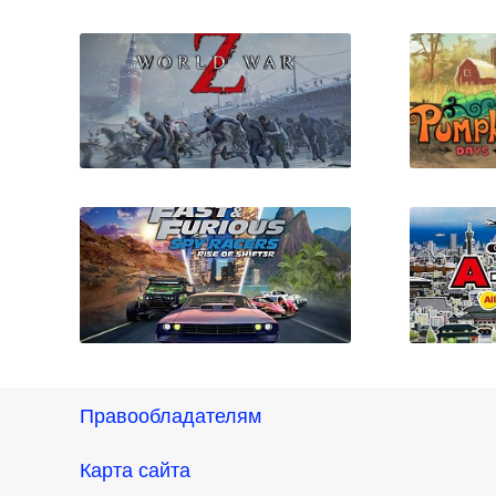
Cinders
World War Z
P
Правообладателям
Карта сайта