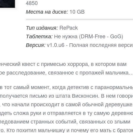
4850
10 GB
Места на диске:
RePack
Тип издания:
Не нужна (DRM-Free - GoG)
Таблетка:
v1.0.u6 - Полная последняя верси
Версия:
ченческий квест с примесью хоррора, в котором вам
ное расследование, связанное с пропажей мальчика
в тот самый момент, когда детектив с паранормаль
олучается письмо из штата Висконсин. В нем говори
 что начали происходит в самой обычной деревушке
идеть сложа руки и отправляется в ту самую деревню
ледованием странных событий, связанных со злыми
о. Кто похитил мальчишку и почему его мать с брато