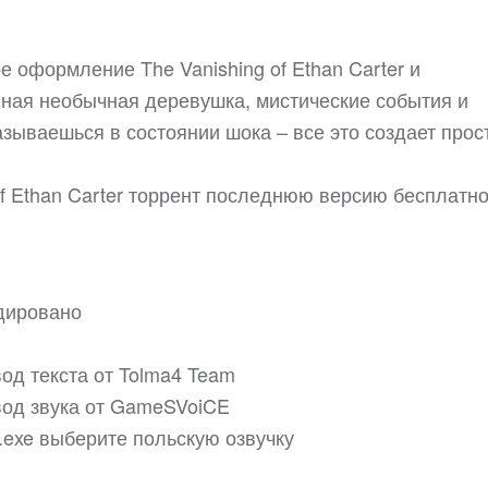
е оформление The Vanishing of Ethan Carter и
нная необычная деревушка, мистические события и
азываешься в состоянии шока – все это создает прос
of Ethan Carter торрент последнюю версию бесплатно
одировано
од текста от Tolma4 Team
вод звука от GameSVoiCE
r.exe выберите польскую озвучку