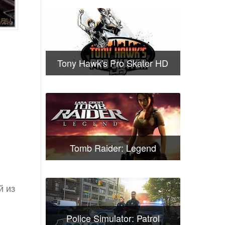
Tony Hawk's Pro Skater HD
Tomb Raider: Legend
й из
Police Simulator: Patrol