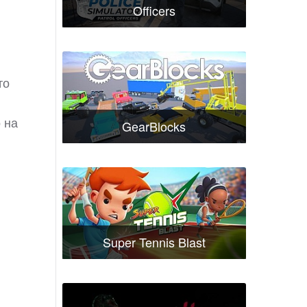
Officers
то
 на
GearBlocks
Super Tennis Blast