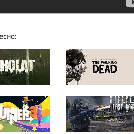
есно:
Kholat
The Walking Dead: The