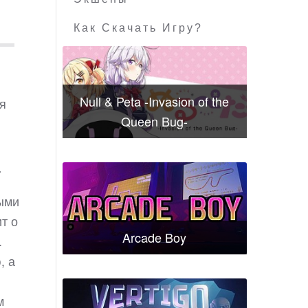
Как Скачать Игру?
Null & Peta -Invasion of the
я
Queen Bug-
…
ными
т о
Arcade Boy
.
, а
м