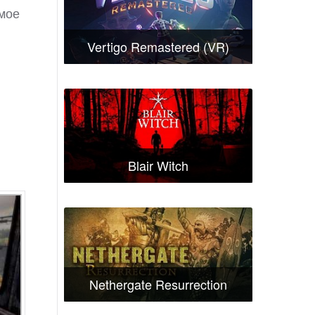
амое
Vertigo Remastered (VR)
Blair Witch
Nethergate Resurrection