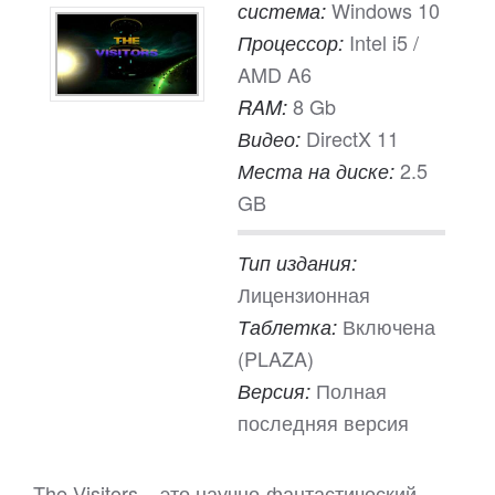
Windows 10
система:
Intel i5 /
Процессор:
AMD A6
8 Gb
RAM:
DirectX 11
Видео:
2.5
Места на диске:
GB
Тип издания:
Лицензионная
Включена
Таблетка:
(PLAZA)
Полная
Версия:
последняя версия
The Visitors – это научно-фантастический