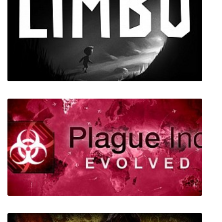
GamersGoMakers
LIMBO