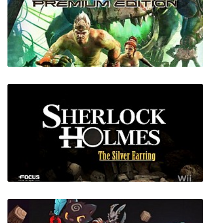
Роковые улики: Проклятый остров
Enslaved Odyssey to the West