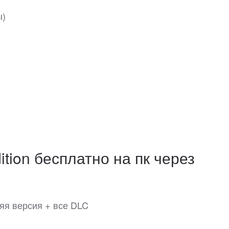
ы)
ition бесплатно на пк через
няя версия + все DLC