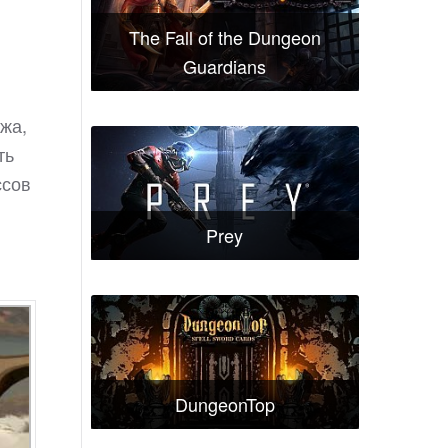
The Fall of the Dungeon
Guardians
жа,
ть
ссов
Prey
DungeonTop