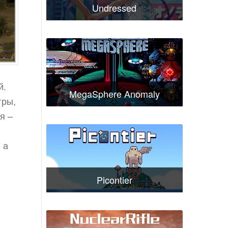
Undressed
й.
MegaSphere Anomaly
гры,
я –
 а
Picontier