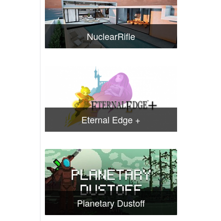
NuclearRifle
Eternal Edge +
Planetary Dustoff