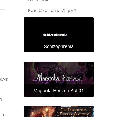
Как Скачать Игру?
Schizophrenia
сами
Magenta Horizon Act 01
е
ию.