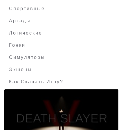
SpiderClimber
Спортивные
Аркады
Логические
Гонки
Симуляторы
Экшены
Как Скачать Игру?