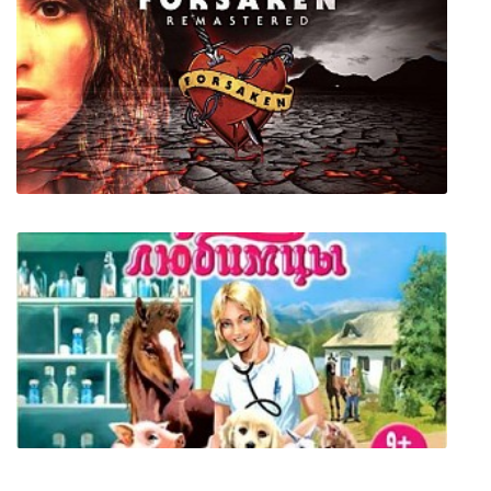
S.T.A.L.K.E.R.: Чистое небо
Forsaken Remastered