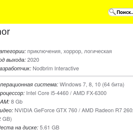
or
приключения, хоррор, логическая
атегории:
2020
од выхода:
Nodbrim Interactive
азработчик:
Windows 7, 8, 10 (64 бита)
перационная система:
Intel Core i5-4460 / AMD FX-6300
роцессор:
8 Gb
AM:
NVIDIA GeForce GTX 760 / AMD Radeon R7 260
идео:
2 GB)
5.61 GB
еста на диске: