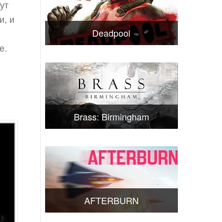
ут
и, и
Deadpool
е.
Brass: Birmingham
AFTERBURN