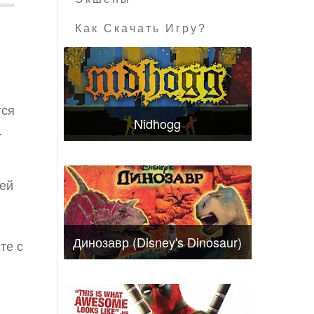
Как Скачать Игру?
тся
Nidhogg
…
оей
Динозавр (Disney's Dinosaur)
те с