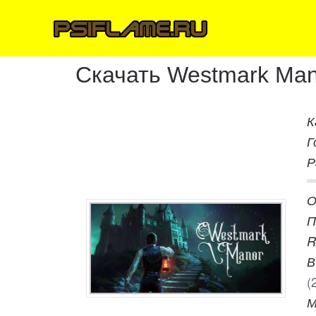
Скачать Westmark Man
К
Г
Р
О
П
R
В
(
М