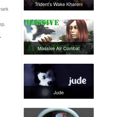
Trident's Wake Khareni
mark
ер.
т
Massive Air Combat
Jude