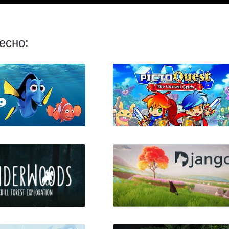
есно:
g Nemo (В поисках
PictoQuest
Немо)