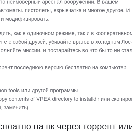
сто неимоверный арсенал вооружений. В вашем
втоматы. пистолеты, взрывчатка и многое другое. И
ь и модифицировать.
ходить, как в одиночном режиме, так и в кооперативно
ите с собой друзей, убивайте врагов в холодном Лос
олняйте миссии, и постарайтесь во что бы то ни ста
 торрент последнюю версию бесплатно на компьютер.
on tools или другой программы
y contents of VREX directory to installdir или скопир
, заменить)
есплатно на пк через торрент ил