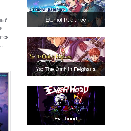
Eternal Radiance
ный
и
ится
ь.
Ys: The Oath in Felghana
Everhood