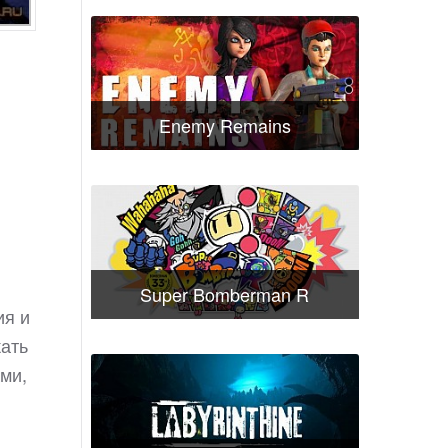
Enemy Remains
Super Bomberman R
ия и
кать
ами,