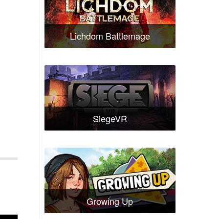
Lichdom Battlemage
SiegeVR
Growing Up