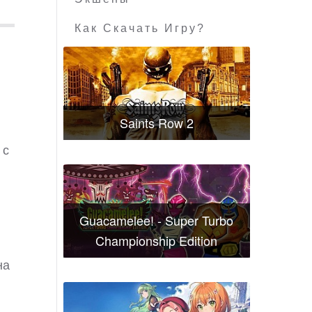
Как Скачать Игру?
Saints Row 2
 с
Guacamelee! - Super Turbo
Championship Edition
на