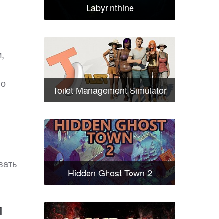
Labyrinthine
м,
-
ло
Toilet Management Simulator
овать
Hidden Ghost Town 2
и