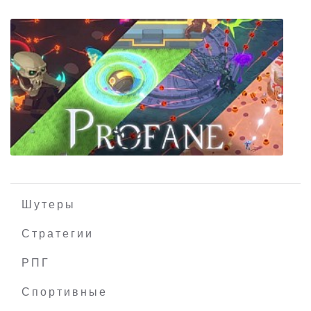
Death end re;Quest
Шутеры
Стратегии
РПГ
Profane
Спортивные