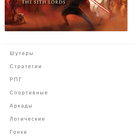
Knights College
Шутеры
Стратегии
Star Wars: Knights of the Old Republic 2 The
РПГ
Sith Lords
Спортивные
Аркады
Логические
Гонки